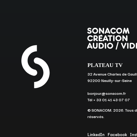
PLATEAU TV
32 Avenue Charles de Gaull
92200 Neuilly-sur-Seine
bonjour@sonacom.fr
Tél + 33 01 41 43 07 07
© SONACOM. 2026. Tous dr
réservés.
LinkedIn
Facebook
Ins