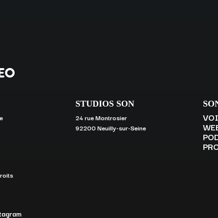
STUDIOS SON
SO
VOI
e
24 rue Montrosier
WE
92200 Neuilly-sur-Seine
PO
PR
oits
tagram