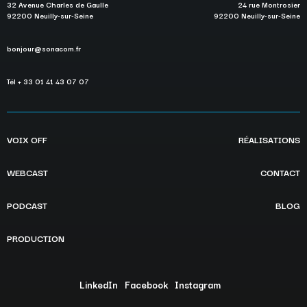
32 Avenue Charles de Gaulle
24 rue Montrosier
92200 Neuilly-sur-Seine
92200 Neuilly-sur-Seine
bonjour@sonacom.fr
Tél + 33 01 41 43 07 07
VOIX OFF
RÉALISATIONS
WEBCAST
CONTACT
PODCAST
BLOG
PRODUCTION
LinkedIn
Facebook
Instagram