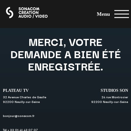
Menu
MERCI, VOTRE
DEMANDE A BIEN ÉTÉ
ENREGISTRÉE.
PLATEAU TV
STUDIOS SON
32 Avenue Charles de Gaulle
24 rue Montrosier
92200 Neuilly-sur-Seine
92200 Neuilly-sur-Seine
bonjour@sonacom.fr
Tél + 33 01 41 43 07 07