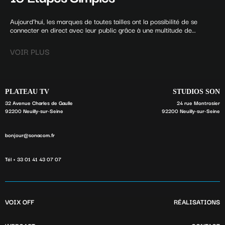
Aujourd’hui, les marques de toutes tailles ont la possibilité de se
connecter en direct avec leur public grâce à une multitude de
canaux. Parmi ces outils, le podcast s’avère particulièrement efficace
pour mettre en avant les expertises, les produits et les services de la
VOIR PLUS
marque.
PLATEAU TV
STUDIOS SON
32 Avenue Charles de Gaulle
24 rue Montrosier
92200 Neuilly-sur-Seine
92200 Neuilly-sur-Seine
bonjour@sonacom.fr
Tél + 33 01 41 43 07 07
VOIX OFF
RÉALISATIONS