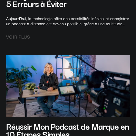
5 Erreurs à Éviter
Aujourd’hui, la technologie offre des possibilités infinies, et enregistrer
un podcast à distance est devenu possible, grâce à une multitude
d’outils et de plateformes dédiées. Que ce soit à travers des logiciels
de communication en ligne, des applications spécialisées ou des
VOIR PLUS
services de studio virtuel,
Réussir Mon Podcast de Marque en
10 Étapes Simples